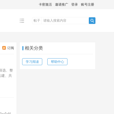
卡密激活
邀请推广
登录
账号注册
帖子
搜
相关分类
订阅
索
学习阅读
帮助中心
筛选、整
共建、共
0+个付