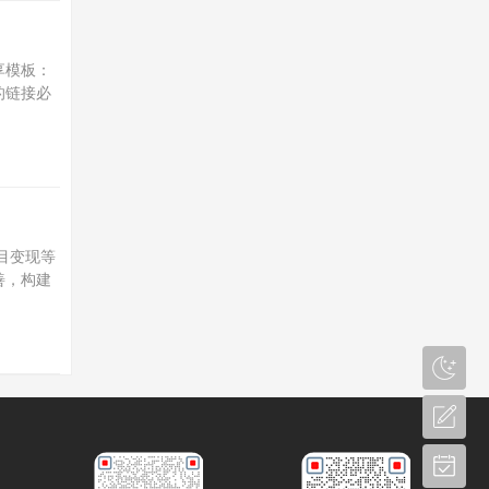
享模板：
的链接必
目变现等
善，构建