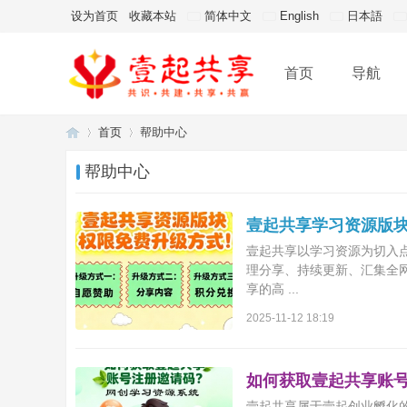
设为首页
收藏本站
简体中文
English
日本語
首页
导航
首页
帮助中心
帮助中心
壹
›
›
壹起共享学习资源版
壹起共享以学习资源为切入
理分享、持续更新、汇集全
享的高 ...
2025-11-12 18:19
如何获取壹起共享账
起
壹起共享属于壹起创业孵化