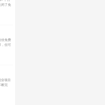
关闭了免
粉丝免费
求，但可
副业项目
不断完