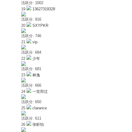
活跃分: 1002
19
13627319328
活跃分: 916
识
20
SXYPKR
活跃分: 746
21
vip
活跃分: 684
22
少年
活跃分: 681
23
林逸
•
活跃分: 666
24
一笑而过
活跃分: 650
25
clarance
活跃分: 611
26
张昕怡