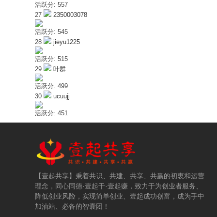
活跃分: 557
27
2350003078
共
活跃分: 545
28
jieyu1225
活跃分: 515
29
叶群
活跃分: 499
30
ucuujj
活跃分: 451
建
【壹起共享】秉着共识、共建、共享、共赢的初衷和运营
理念，同心同德·壹起干·壹起赚，致力于为创业者服务、
降低创业风险，实现简单创业、壹起成功创富，成为手中
加油站、必备的智囊团！
•