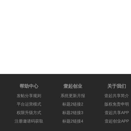
帮助中心
壹起创业
关于我们
发帖分享规则
系统更新月报
壹起共享简介
平台运营模式
标题2链接2
版权免责申明
权限升级方式
标题2链接3
壹起共享APP
注册邀请码获取
标题2链接4
壹起创业APP