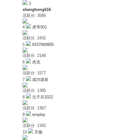
3
shenghong616
活跃分: 3585
4
虎哥001
活跃分: 2431
5
ll337069905
活跃分: 2146
共
6
杰克
活跃分: 1577
7
成功源泉
活跃分: 1385
8
元子旦2022
活跃分: 1367
9
emplay
享
活跃分: 1342
10
天殇